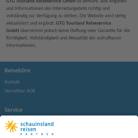
GTG Tourland Reiseservice GmbH
ist bemüht, alle Angaben
und Informationen des Internetangebots richtig und
vollständig zur Verfügung zu stellen. Die Website wird stetig
aktualisiert und ergänzt.
GTG Tourland Reiseservice
GmbH
übernimmt jedoch keine Haftung oder Garantie für die
Richtigkeit, Vollständigkeit und Aktualität der aufrufbaren
Informationen.
Reisebüro
Kontakt
Vermittler AGB
Service
Reisemonitor
Reisehinweise